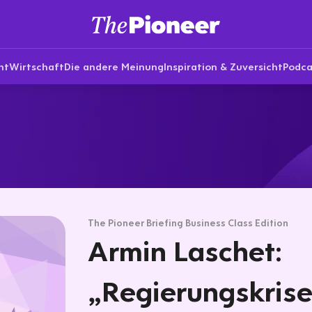
nt
Wirtschaft
Die andere Meinung
Inspiration & Zuversicht
Podca
The Pioneer Briefing Business Class Edition
Armin Laschet:
„Regierungskrise 