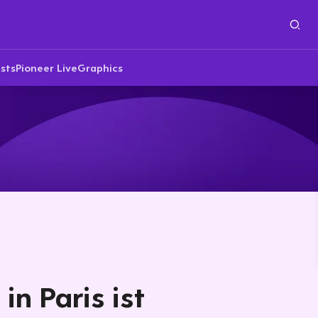
sts
Pioneer Live
Graphics
in Paris ist