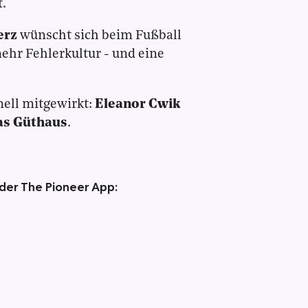
t.
erz
wünscht sich beim Fußball
mehr Fehlerkultur - und eine
nell mitgewirkt:
Eleanor Cwik
s Güthaus
.
 der The Pioneer App: