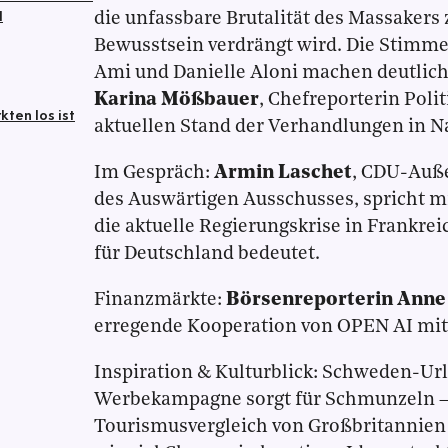
l
die unfassbare Brutalität des Massake
Bewusstsein verdrängt wird. Die Stimm
Ami und Danielle Aloni machen deutlich,
Karina Mößbauer
, Chefreporterin Polit
ten los ist
aktuellen Stand der Verhandlungen in N
Im Gespräch:
Armin Laschet
, CDU-Auße
des Auswärtigen Ausschusses, spricht m
die aktuelle Regierungskrise in Frankre
für Deutschland bedeutet.
Finanzmärkte:
Börsenreporterin Ann
erregende Kooperation von OPEN AI mi
Inspiration & Kulturblick: Schweden-Url
Werbekampagne sorgt für Schmunzeln – 
Tourismusvergleich von Großbritannien