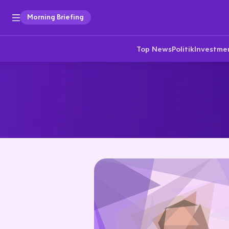
Morning Briefing
Top News
Politik
Investme