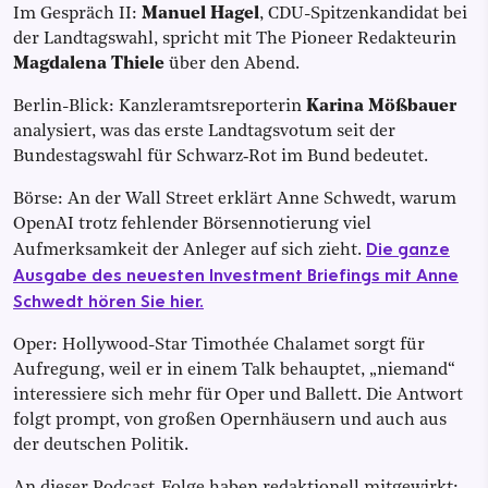
Im Gespräch II:
Manuel Hagel
, CDU-Spitzenkandidat bei
der Landtagswahl, spricht mit The Pioneer Redakteurin
Magdalena Thiele
über den Abend.
Berlin-Blick: Kanzleramtsreporterin
Karina Mößbauer
analysiert, was das erste Landtagsvotum seit der
Bundestagswahl für Schwarz‑Rot im Bund bedeutet.
Börse: An der Wall Street erklärt Anne Schwedt, warum
OpenAI trotz fehlender Börsennotierung viel
Die ganze
Aufmerksamkeit der Anleger auf sich zieht.
Ausgabe des neuesten Investment Briefings mit Anne
Schwedt hören Sie hier.
Oper: Hollywood-Star Timothée Chalamet sorgt für
Aufregung, weil er in einem Talk behauptet, „niemand“
interessiere sich mehr für Oper und Ballett. Die Antwort
folgt prompt, von großen Opernhäusern und auch aus
der deutschen Politik.
An dieser Podcast-Folge haben redaktionell mitgewirkt: