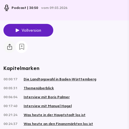
Podcast
30:50
vom 09.03.2026
Vollversion
Kapitelmarken
00:00:17
Die Landtagswahl in Baden‑Württemberg
00:05:31
Themenüberblick
00:06:04
Interview mit Boris Palmer
00:17:40
Interview mit Manuel Hagel
00:21:24
Was heute in der Hauptstadt los ist
00:24:37
Was heute an den Finanzmärkten los ist