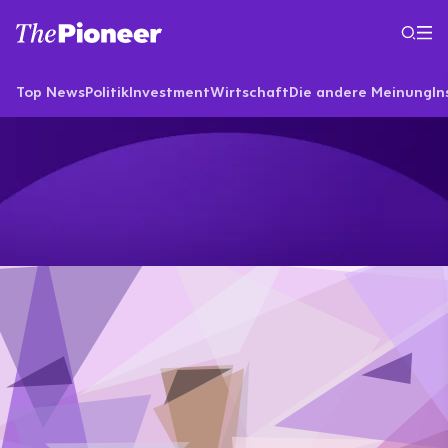
Top News
Politik
Investment
Wirtschaft
Die andere Meinung
In