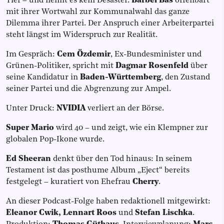
Tief – und nennt es kein Desaster.
Bärbel Bas
offenbart
mit ihrer Wortwahl zur Kommunalwahl das ganze
Dilemma ihrer Partei. Der Anspruch einer Arbeiterpartei
steht längst im Widerspruch zur Realität.
Im Gespräch:
Cem Özdemir
, Ex-Bundesminister und
Grünen-Politiker, spricht mit
Dagmar Rosenfeld
über
seine Kandidatur in
Baden-Württemberg
, den Zustand
seiner Partei und die Abgrenzung zur Ampel.
Unter Druck:
NVIDIA
verliert an der Börse.
Super Mario
wird 40 – und zeigt, wie ein Klempner zur
globalen Pop-Ikone wurde.
Ed Sheeran
denkt über den Tod hinaus: In seinem
Testament ist das posthume Album „Eject“ bereits
festgelegt – kuratiert von Ehefrau
Cherry
.
An dieser Podcast-Folge haben redaktionell mitgewirkt:
Eleanor Cwik, Lennart Roos
und
Stefan Lischka
.