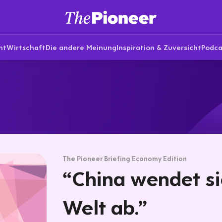
nt
Wirtschaft
Die andere Meinung
Inspiration & Zuversicht
Podca
The Pioneer Briefing Economy Edition
“China wendet si
Welt ab.”