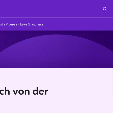
sts
Pioneer Live
Graphics
ch von der