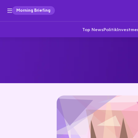
Morning Briefing
Top News
Politik
Investme