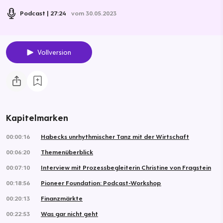
Podcast
27:24
vom 30.05.2023
Vollversion
Kapitelmarken
00:00:16
Habecks unrhythmischer Tanz mit der Wirtschaft
00:06:20
Themenüberblick
00:07:10
Interview mit Prozessbegleiterin Christine von Fragstein
00:18:56
Pioneer Foundation: Podcast-Workshop
00:20:13
Finanzmärkte
00:22:53
Was gar nicht geht