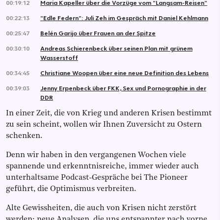
00:19:12
Maria Kapeller über die Vorzüge vom "Langsam-Reisen"
00:22:13
"Edle Federn": Juli Zeh im Gespräch mit Daniel Kehlmann
00:25:47
Belén Garijo über Frauen an der Spitze
00:30:10
Andreas Schierenbeck über seinen Plan mit grünem
Wasserstoff
00:34:45
Christiane Woopen über eine neue Definition des Lebens
00:39:03
Jenny Erpenbeck über FKK, Sex und Pornographie in der
DDR
In einer Zeit, die von Krieg und anderen Krisen bestimmt
zu sein scheint, wollen wir Ihnen Zuversicht zu Ostern
schenken.
Denn wir haben in den vergangenen Wochen viele
spannende und erkenntnisreiche, immer wieder auch
unterhaltsame Podcast-Gespräche bei The Pioneer
geführt, die Optimismus verbreiten.
Alte Gewissheiten, die auch von Krisen nicht zerstört
werden; neue Analysen, die uns entspannter nach vorne