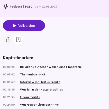
Podcast
30:50
vom 22.03.2023
Vollversion
Kapitelmarken
00:00:15
8% aller Deutschen wollen eine Monarchie
00:05:02
Themenüberblick
00:05:57
Interview mit Justus Frantz
00:18:18
Was ist in der Hauptstadt los
00:21:33
Finanzmärkte
00:24:50
Was Gabor überrascht hat