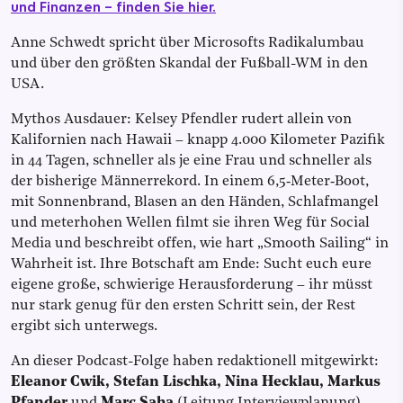
und Finanzen – finden Sie hier.
Anne Schwedt spricht über Microsofts Radikalumbau
und über den größten Skandal der Fußball-WM in den
USA.
Mythos Ausdauer: Kelsey Pfendler rudert allein von
Kalifornien nach Hawaii – knapp 4.000 Kilometer Pazifik
in 44 Tagen, schneller als je eine Frau und schneller als
der bisherige Männerrekord. In einem 6,5‑Meter‑Boot,
mit Sonnenbrand, Blasen an den Händen, Schlafmangel
und meterhohen Wellen filmt sie ihren Weg für Social
Media und beschreibt offen, wie hart „Smooth Sailing“ in
Wahrheit ist. Ihre Botschaft am Ende: Sucht euch eure
eigene große, schwierige Herausforderung – ihr müsst
nur stark genug für den ersten Schritt sein, der Rest
ergibt sich unterwegs.
An dieser Podcast-Folge haben redaktionell mitgewirkt:
Eleanor Cwik, Stefan Lischka, Nina Hecklau, Markus
Pfander
und
Marc Saha
(Leitung Interviewplanung).