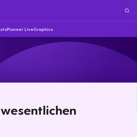
sts
Pioneer Live
Graphics
n wesentlichen