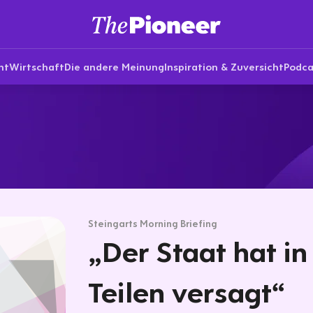
nt
Wirtschaft
Die andere Meinung
Inspiration & Zuversicht
Podca
Steingarts Morning Briefing
„Der Staat hat i
Teilen versagt“