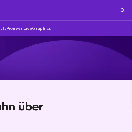
sts
Pioneer Live
Graphics
ahn über