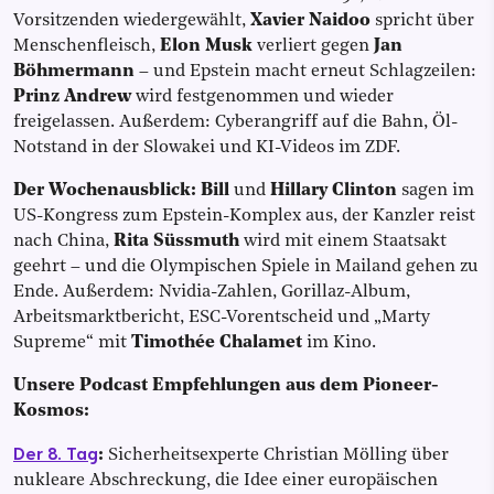
Vorsitzenden wiedergewählt,
Xavier Naidoo
spricht über
Menschenfleisch,
Elon Musk
verliert gegen
Jan
Böhmermann
– und Epstein macht erneut Schlagzeilen:
Prinz Andrew
wird festgenommen und wieder
freigelassen. Außerdem: Cyberangriff auf die Bahn, Öl-
Notstand in der Slowakei und KI-Videos im ZDF.
Der Wochenausblick: Bill
und
Hillary Clinton
sagen im
US-Kongress zum Epstein-Komplex aus, der Kanzler reist
nach China,
Rita Süssmuth
wird mit einem Staatsakt
geehrt – und die Olympischen Spiele in Mailand gehen zu
Ende. Außerdem: Nvidia-Zahlen, Gorillaz-Album,
Arbeitsmarktbericht, ESC-Vorentscheid und „Marty
Supreme“ mit
Timothée Chalamet
im Kino.
Unsere Podcast Empfehlungen aus dem Pioneer-
Kosmos:
Der 8. Tag
:
Sicherheitsexperte Christian Mölling über
nukleare Abschreckung, die Idee einer europäischen