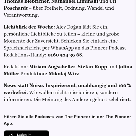
Thomas Biebricher
,
Nathanael Liminski
und
Ulf
Poschardt
– über Freiheit, Ordnung, Wandel und
Verantwortung.
Lichtblick der Woche:
Alev Doğan lädt Sie ein,
persönliche Lichtblicke zu teilen – kleine und große
Momente der Zuversicht. Schicken Sie einfach eine
Sprachnachricht per WhatsApp an das Pioneer Podcast
Redaktions-Handy:
0160 524 39 68
.
Redaktion:
Miriam Augscheller
,
Stefan Rupp
und
Jolina
Möller
Produktion:
Mikolaj Wirz
News statt Noise. Inspirierend, unabhängig und 100 %
werbefrei.
Wir wollen nicht missionieren, sondern
informieren. Die Meinung des Anderen gehört zelebriert.
Hören Sie alle Podcasts von The Pioneer in der The Pioneer
App: