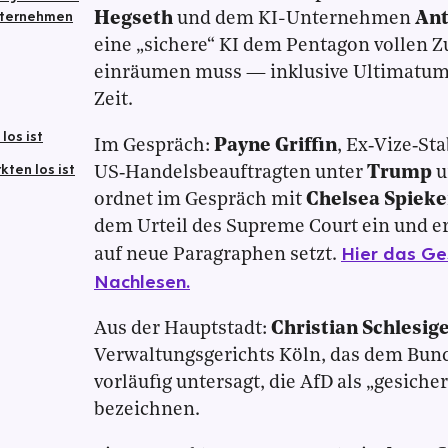
nternehmen
Hegseth
und dem KI-Unternehmen
Ant
eine „sichere“ KI dem Pentagon vollen Zu
einräumen muss — inklusive Ultimatum 
Zeit.
los ist
Im Gespräch:
Payne Griffin
, Ex‑Vize‑St
ten los ist
US‑Handelsbeauftragten unter
Trump
u
ordnet im Gespräch mit
Chelsea Spieke
dem Urteil des Supreme Court ein und er
Hier das Ge
auf neue Paragraphen setzt.
Nachlesen.
Aus der Hauptstadt:
Christian Schlesig
Verwaltungsgerichts Köln, das dem Bun
vorläufig untersagt, die AfD als „gesiche
bezeichnen.