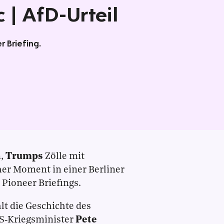
c | AfD-Urteil
 Briefing.
m,
Trumps
Zölle mit
her Moment in einer Berliner
 Pioneer Briefings.
lt die Geschichte des
S‑Kriegsminister
Pete