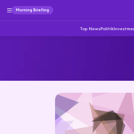
Morning Briefing
Top News
Politik
Investme