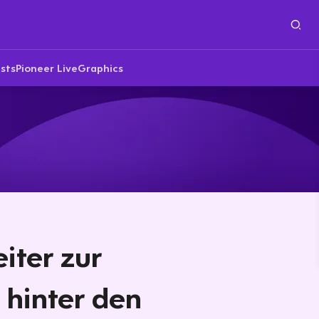
sts
Pioneer Live
Graphics
iter zur
 hinter den