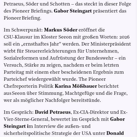
Petraeus, Söder und Schotten – das steckt in dieser Folge
des Pioneer Briefings.
Gabor Steingart
präsentiert das
Pioneer Briefing.
Im Schwerpunkt:
Markus Söder
eröffnet die
CSU‑Klausur im Kloster Seeon mit großen Worten: 2026
soll ein „ernsthaftes Jahr“ werden. Der Ministerpräsident
wirbt für Steuererleichterungen für Unternehmen,
Sozialreformen und Aufrüstung der Bundeswehr – ein
Versuch, Stärke zu zeigen, nachdem er beim letzten
Parteitag mit einem eher bescheidenen Ergebnis zum
Parteichef wiedergewählt wurde. The Pioneer
Chefreporterin Politik
Karina Mößbauer
berichtet
aus Seeon über Stimmung, Machtgefüge und die Frage,
wer als möglicher Nachfolger bereitstünde.
Im Gespräch:
David Petraeus
, Ex‑CIA‑Direktor und Ex-
Vier‑Sterne‑General, bewertet im Gespräch mit
Gabor
Steingart i
m Interview die außen‑ und
sicherheitspolitische Strategie der USA unter
Donald