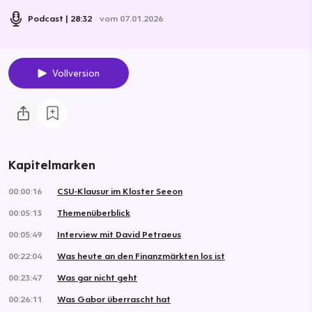
Podcast
28:32
vom 07.01.2026
Vollversion
Kapitelmarken
00:00:16
CSU‑Klausur im Kloster Seeon
00:05:13
Themenüberblick
00:05:49
Interview mit David Petraeus
00:22:04
Was heute an den Finanzmärkten los ist
00:23:47
Was gar nicht geht
00:26:11
Was Gabor überrascht hat