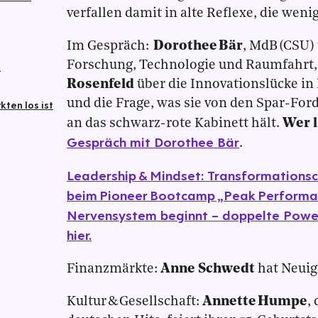
verfallen damit in alte Reflexe, die weni
Im Gespräch:
Dorothee Bär
, MdB (CSU)
Forschung, Technologie und Raumfahrt,
k
Rosenfeld
über die Innovationslücke in
und die Frage, was sie von den Spar-Fo
ten los ist
an das schwarz-rote Kabinett hält.
Wer l
Gespräch mit Dorothee Bär
.
Leadership & Mindset: Transformationsc
beim Pioneer Bootcamp „Peak Performan
Nervensystem beginnt – doppelte Power 
hier.
Finanzmärkte:
Anne Schwedt
hat Neuig
Kultur & Gesellschaft:
Annette Humpe
,