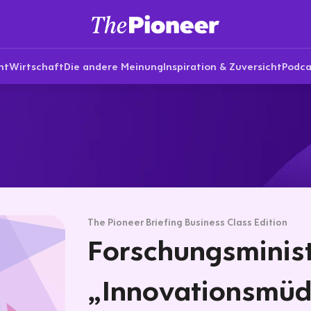
nt
Wirtschaft
Die andere Meinung
Inspiration & Zuversicht
Podca
The Pioneer Briefing Business Class Edition
Forschungsminist
„Innovationsmüdi