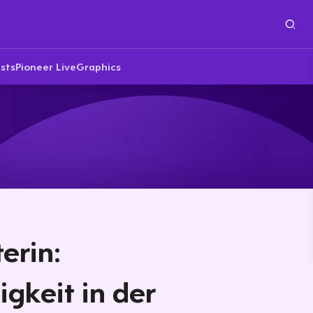
sts
Pioneer Live
Graphics
erin:
gkeit in der