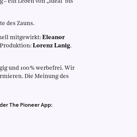
g – ein Leben von „Ideal” bis
te des Zauns.
nell mitgewirkt:
Eleanor
 Produktion:
Lorenz Lanig
.
gig und 100 % werbefrei. Wir
ormieren. Die Meinung des
 der The Pioneer App: