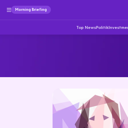
Morning Briefing
Top News
Politik
Investme