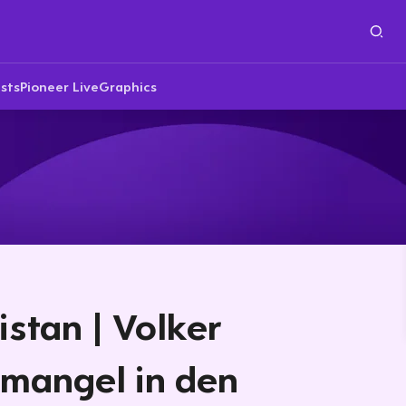
sts
Pioneer Live
Graphics
stan | Volker
rmangel in den