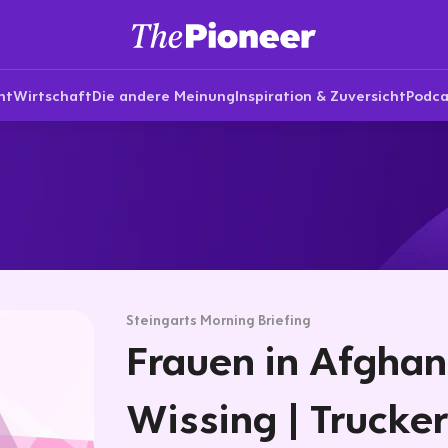
nt
Wirtschaft
Die andere Meinung
Inspiration & Zuversicht
Podca
Steingarts Morning Briefing
Frauen in Afghani
Wissing | Trucke