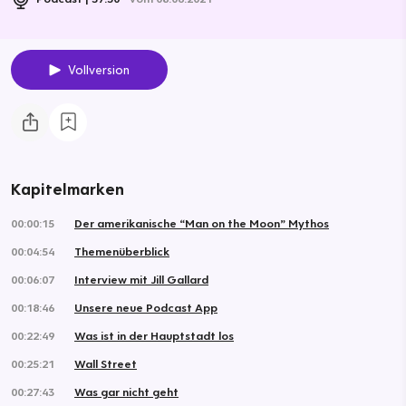
Vollversion
Kapitelmarken
00:00:15
Der amerikanische “Man on the Moon” Mythos
00:04:54
Themenüberblick
00:06:07
Interview mit Jill Gallard
00:18:46
Unsere neue Podcast App
00:22:49
Was ist in der Hauptstadt los
00:25:21
Wall Street
00:27:43
Was gar nicht geht