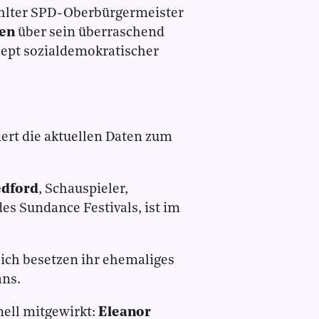
hlter SPD-Oberbürgermeister
gen
über sein überraschend
zept sozialdemokratischer
ert die aktuellen Daten zum
edford
, Schauspieler,
es Sundance Festivals, ist im
eich besetzen ihr ehemaliges
ans.
nell mitgewirkt:
Eleanor