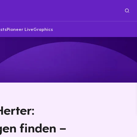
sts
Pioneer Live
Graphics
erter:
en finden –