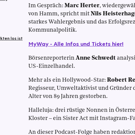
Im Gespräch:
Marc Herter
, wiedergewä
von Hamm, spricht mit
Nils Heisterha
starkes Wahlergebnis und das Erfolgsre
Kommunalpolitik.
ten los ist
MyWay - Alle Infos und Tickets hier!
Börsenreporterin
Anne Schwedt
analysi
US-Einzelhandel.
Mehr als ein Hollywood-Star:
Robert R
Regisseur, Umweltaktivist und Gründer d
Alter von 89 Jahren gestorben.
Halleluja: drei rüstige Nonnen in Österr
Kloster – ein Sister Act mit Instagram-F
An dieser Podcast-Folge haben redaktio