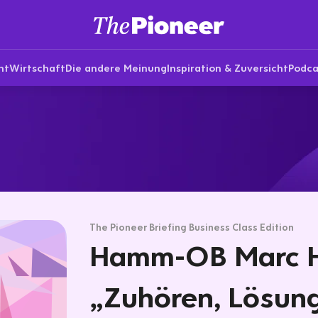
nt
Wirtschaft
Die andere Meinung
Inspiration & Zuversicht
Podca
The Pioneer Briefing Business Class Edition
Hamm-OB Marc H
„Zuhören, Lösung