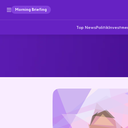
Morning Briefing
Top News
Politik
Investme