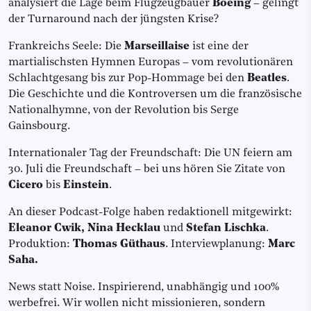
analysiert die Lage beim Flugzeugbauer
Boeing
– gelingt
der Turnaround nach der jüngsten Krise?
Frankreichs Seele: Die
Marseillaise
ist eine der
martialischsten Hymnen Europas – vom revolutionären
Schlachtgesang bis zur Pop-Hommage bei den
Beatles
.
Die Geschichte und die Kontroversen um die französische
Nationalhymne, von der Revolution bis Serge
Gainsbourg.
Internationaler Tag der Freundschaft: Die UN feiern am
30. Juli die Freundschaft – bei uns hören Sie Zitate von
Cicero
bis
Einstein
.
An dieser Podcast-Folge haben redaktionell mitgewirkt:
Eleanor Cwik, Nina Hecklau
und
Stefan Lischka
.
Produktion:
Thomas Güthaus
.
Interviewplanung:
Marc
Saha.
News statt Noise. Inspirierend, unabhängig und 100%
werbefrei. Wir wollen nicht missionieren, sondern