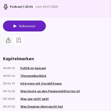
Podcast
23:54
vom 30.07.2025
Vollversion
Kapitelmarken
00:00:15
Politik im Spiegel
00:03:44
Themenüberblick
00:04:15
Interview mit Gerald Knaus
00:16:22
Was heute an den Finanzmärkten los ist
00:18:03
Was gar nicht geht
00:21:43
Was Dagmar überrascht hat