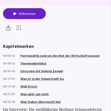
Vollversion
Kapitelmarken
00:00:16
Parteipolitik rund um den Rat der Wirtschaftsweisen
00:05:42
Themenüberblick
00:06:42
Interview mit Helena Zengel
00:17:49
Was ist in der Hauptstadt los
00:19:48
Wall Street
00:21:29
Was geht gar nicht
00:23:38
Was Gabor überrascht hat
Im Interview: Die zwölfjährige Berliner Schauspielerin