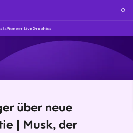
sts
Pioneer Live
Graphics
ger über neue
ie | Musk, der