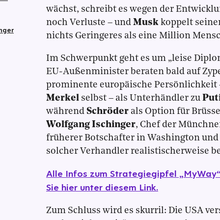
wächst, schreibt es wegen der Entwickl
noch Verluste – und
Musk
koppelt seine
inger
nichts Geringeres als eine Million Mens
Im Schwerpunkt geht es um „leise Diplo
EU-Außenminister beraten bald auf Zype
prominente europäische Persönlichkeit 
Merkel
selbst – als Unterhändler zu
Put
während
Schröder
als Option für Brüss
Wolfgang Ischinger
, Chef der Münchne
früherer Botschafter in Washington und 
solcher Verhandler realistischerweise b
Alle Infos zum Strategiegipfel „MyWay“
Sie hier unter diesem Link.
Zum Schluss wird es skurril: Die USA ve