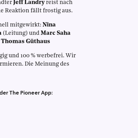
ndter
Jeff Landry
reist nach
Reaktion fällt frostig aus.
nell mitgewirkt:
Nina
a
(Leitung) und
Marc Saha
:
Thomas Güthaus
gig und 100 % werbefrei. Wir
ormieren. Die Meinung des
 der The Pioneer App: