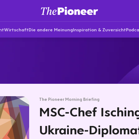
nt
Wirtschaft
Die andere Meinung
Inspiration & Zuversicht
Podca
The Pioneer Morning Briefing
MSC-Chef Ischin
Ukraine-Diplomat