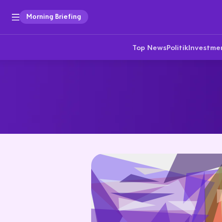
Morning Briefing
Top News
Politik
Investme