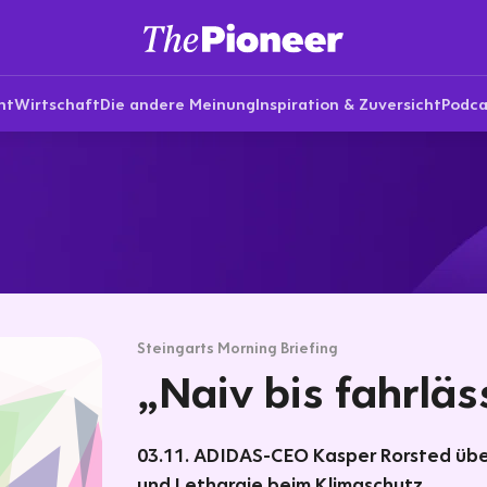
nt
Wirtschaft
Die andere Meinung
Inspiration & Zuversicht
Podca
Steingarts Morning Briefing
„Naiv bis fahrläs
03.11. ADIDAS-CEO Kasper Rorsted übe
und Lethargie beim Klimaschutz