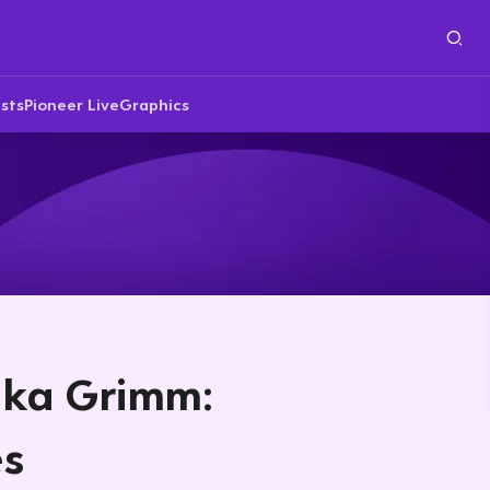
sts
Pioneer Live
Graphics
ika Grimm:
es