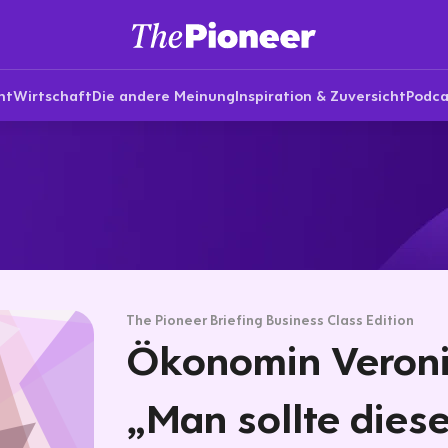
nt
Wirtschaft
Die andere Meinung
Inspiration & Zuversicht
Podca
The Pioneer Briefing Business Class Edition
Ökonomin Veron
„Man sollte dies