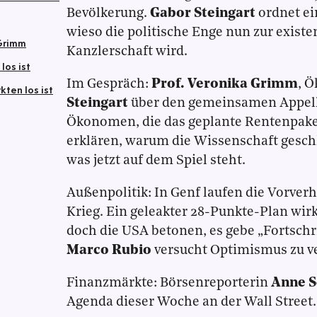
Bevölkerung.
Gabor Steingart
ordnet ei
wieso die politische Enge nun zur existe
 Grimm
Kanzlerschaft wird.
los ist
Im Gespräch:
Prof. Veronika Grimm
, 
ten los ist
Steingart
über den gemeinsamen Appell
Ökonomen, die das geplante Rentenpaket
erklären, warum die Wissenschaft gesch
was jetzt auf dem Spiel steht.
Außenpolitik: In Genf laufen die Vorve
Krieg. Ein geleakter 28-Punkte-Plan wirk
doch die USA betonen, es gebe „Fortsch
Marco Rubio
versucht Optimismus zu ve
Finanzmärkte: Börsenreporterin
Anne 
Agenda dieser Woche an der Wall Street.