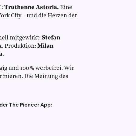
“:
Truthenne Astoria.
Eine
rk City – und die Herzen der
nell mitgewirkt:
Stefan
k
. Produktion:
Milan
a
.
gig und 100 % werbefrei. Wir
ormieren. Die Meinung des
 der The Pioneer App: