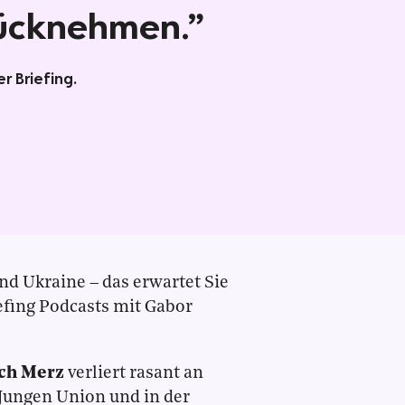
ücknehmen.”
r Briefing.
nd Ukraine – das erwartet Sie
efing Podcasts mit Gabor
ich Merz
verliert rasant an
r Jungen Union und in der