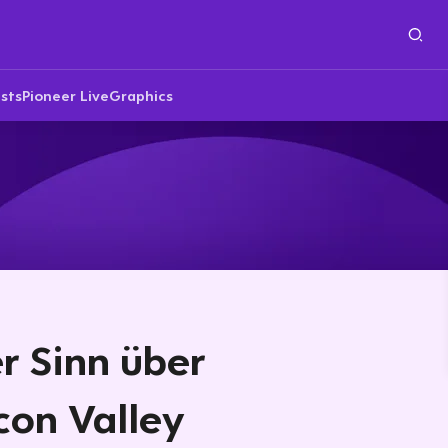
sts
Pioneer Live
Graphics
r Sinn über
icon Valley