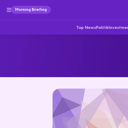
Morning Briefing
Top News
Politik
Investme