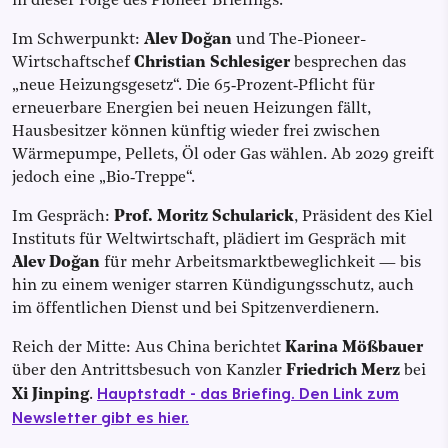
in dieser Folge des Pioneer Briefings.
Im Schwerpunkt:
Alev Doğan
und The-Pioneer-
Wirtschaftschef
Christian Schlesiger
besprechen das
„neue Heizungsgesetz“. Die 65‑Prozent‑Pflicht für
erneuerbare Energien bei neuen Heizungen fällt,
Hausbesitzer können künftig wieder frei zwischen
Wärmepumpe, Pellets, Öl oder Gas wählen. Ab 2029 greift
jedoch eine „Bio‑Treppe“.
Im Gespräch:
Prof. Moritz Schularick
, Präsident des Kiel
Instituts für Weltwirtschaft, plädiert im Gespräch mit
Alev Doğan
für mehr Arbeitsmarktbeweglichkeit — bis
hin zu einem weniger starren Kündigungsschutz, auch
im öffentlichen Dienst und bei Spitzenverdienern.
Reich der Mitte: Aus China berichtet
Karina Mößbauer
über den Antrittsbesuch von Kanzler
Friedrich Merz
bei
Hauptstadt - das Briefing. Den Link zum
Xi Jinping
.
Newsletter gibt es hier.