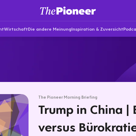
nt
Wirtschaft
Die andere Meinung
Inspiration & Zuversicht
Podca
The Pioneer Morning Briefing
Trump in China |
versus Bürokratie