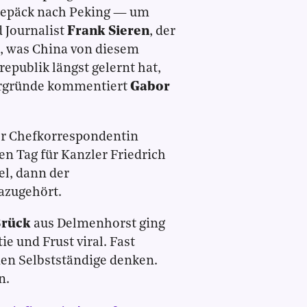
epäck nach Peking — um
 Journalist
Frank Sieren
, der
rt, was China von diesem
publik längst gelernt hat,
rgründe kommentiert
Gabor
er Chefkorrespondentin
n Tag für Kanzler Friedrich
el, dann der
azugehört.
Brück
aus Delmenhorst ging
e und Frust viral. Fast
nen Selbstständige denken.
n.