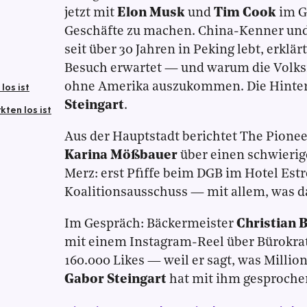
jetzt mit
Elon Musk
und
Tim Cook
im G
Geschäfte zu machen. China-Kenner und
seit über 30 Jahren in Peking lebt, erklä
Besuch erwartet — und warum die Volksre
los ist
ohne Amerika auszukommen. Die Hinte
Steingart
.
ten los ist
Aus der Hauptstadt berichtet The Pione
Karina Mößbauer
über einen schwierige
Merz: erst Pfiffe beim DGB im Hotel Estr
Koalitionsausschuss — mit allem, was d
Im Gespräch: Bäckermeister
Christian 
mit einem Instagram-Reel über Bürokrati
160.000 Likes — weil er sagt, was Millio
Gabor Steingart
hat mit ihm gesproche