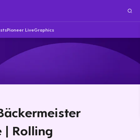
sts
Pioneer Live
Graphics
 Bäckermeister
 | Rolling