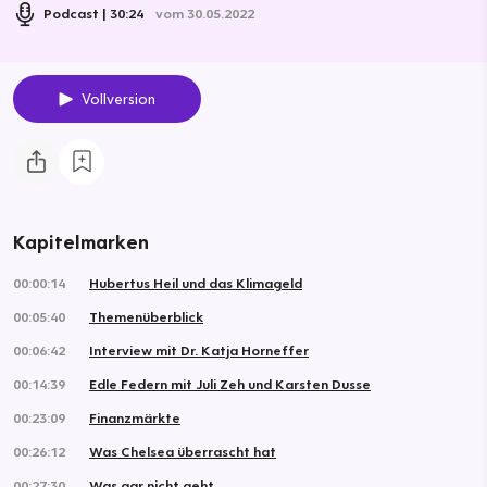
Podcast
30:24
vom 30.05.2022
Vollversion
Kapitelmarken
00:00:14
Hubertus Heil und das Klimageld
00:05:40
Themenüberblick
00:06:42
Interview mit Dr. Katja Horneffer
00:14:39
Edle Federn mit Juli Zeh und Karsten Dusse
00:23:09
Finanzmärkte
00:26:12
Was Chelsea überrascht hat
00:27:30
Was gar nicht geht