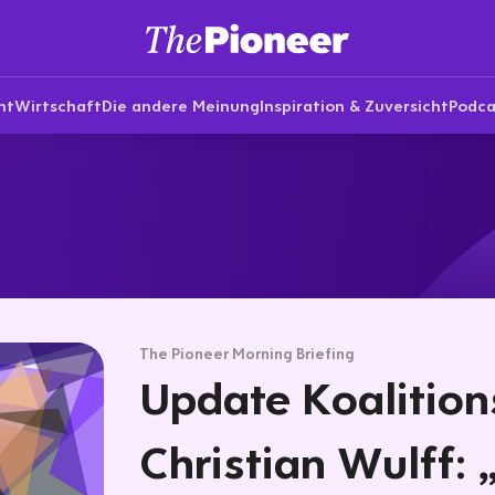
nt
Wirtschaft
Die andere Meinung
Inspiration & Zuversicht
Podca
The Pioneer Morning Briefing
Update Koalition
Christian Wulff: