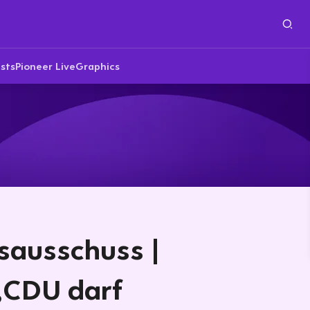
sts
Pioneer Live
Graphics
sausschuss |
 „CDU darf