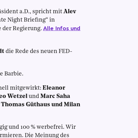
sident a.D., spricht mit
Alev
te Night Briefing“ in
Alle Infos und
 der Regierung.
dt
die Rede des neuen FED-
e Barbie.
nell mitgewirkt:
Eleanor
Leo Wetzel
und
Marc Saha
:
Thomas Güthaus und Milan
gig und 100 % werbefrei. Wir
ormieren. Die Meinung des