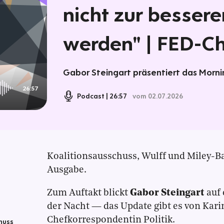
nicht zur besser
werden" | FED-C
Gabor Steingart präsentiert das Mornin
26:57
Podcast
26:57
vom 02.07.2026
Koalitionsausschuss, Wulff und Miley-Ba
Ausgabe.
Zum Auftakt blickt
Gabor Steingart
auf 
der Nacht — das Update gibt es von Kar
Chefkorrespondentin Politik.
huss