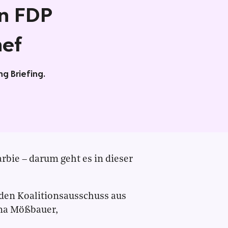
en FDP
hef
g Briefing.
rbie – darum geht es in dieser
den Koalitionsausschuss aus
ina Mößbauer,