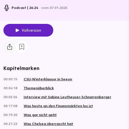
Podcast
26:24
vom 07.01.2025
Vollversion
Kapitelmarken
00:00:15
CSU-Winterklausur in Seeon
00:04:18
Themenüberblick
00:05:06
Interview mit Sabine Leutheuser-Schnarrenberger
00:17:08
Was heute an den Finanzmärkten los ist
00:19:20
Was gar nicht geht
00:21:22
Was Chelsea überrascht hat