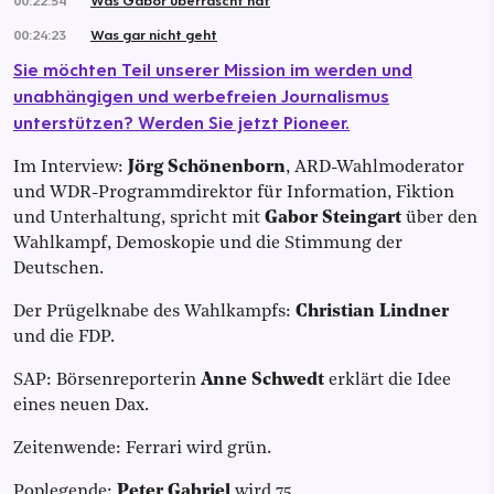
00:24:23
Was gar nicht geht
Sie möchten Teil unserer Mission im werden und
unabhängigen und werbefreien Journalismus
unterstützen? Werden Sie jetzt Pioneer.
Im Interview:
Jörg Schönenborn
, ARD-Wahlmoderator
und WDR-Programmdirektor für Information, Fiktion
und Unterhaltung,
spricht mit
Gabor Steingart
über den
Wahlkampf, Demoskopie und die Stimmung der
Deutschen.
Der Prügelknabe des Wahlkampfs:
Christian Lindner
und die FDP.
SAP: Börsenreporterin
Anne Schwedt
erklärt die Idee
eines neuen Dax.
Zeitenwende: Ferrari wird grün.
Poplegende:
Peter Gabriel
wird 75.