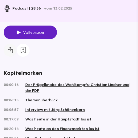
Podcast
28:36
vom 13.02.2025
Vollversion
Kapitelmarken
00:00:16
Der Prügelknabe des Wahlkampfs: Christian Lindner und
die FDP
00:06:15
Themenüberblick
00:06:57
Interview mit Jörg Schönenborn
00:17:09
Was heute in der Hauptstadt los ist
00:20:14
Was heute an den Finanzmärkten los ist
00:22:54
Was Gabor überrascht hat