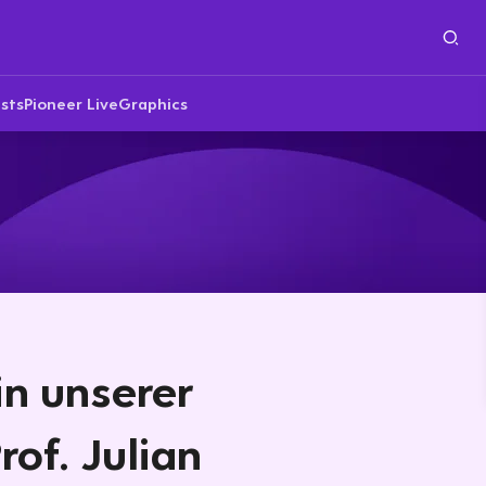
sts
Pioneer Live
Graphics
in unserer
rof. Julian