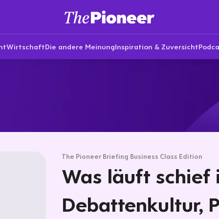
nt
Wirtschaft
Die andere Meinung
Inspiration & Zuversicht
Podca
The Pioneer Briefing Business Class Edition
Was läuft schief 
Debattenkultur, P