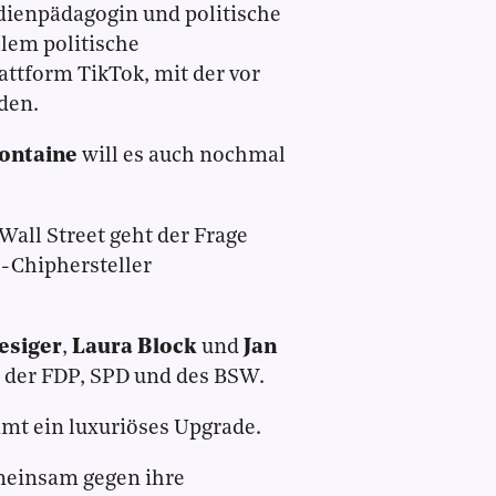
dienpädagogin und politische
llem politische
ttform TikTok, mit der vor
den.
ontaine
will es auch nochmal
 Wall Street geht der Frage
S-Chiphersteller
esiger
,
Laura Block
und
Jan
 der FDP, SPD und des BSW.
mmt ein luxuriöses Upgrade.
emeinsam gegen ihre