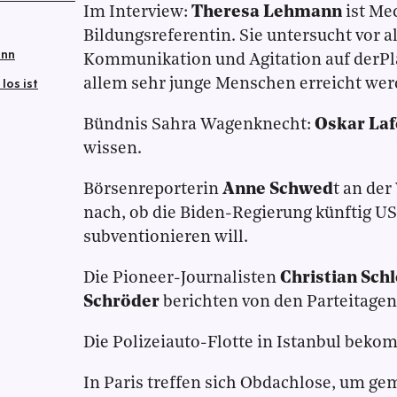
Im Interview:
Theresa Lehmann
ist Me
Bildungsreferentin. Sie untersucht vor a
ann
Kommunikation und Agitation auf derPla
los ist
allem sehr junge Menschen erreicht wer
Bündnis Sahra Wagenknecht:
Oskar Laf
wissen.
Börsenreporterin
Anne Schwed
t an der
nach, ob die Biden-Regierung künftig U
subventionieren will.
Die Pioneer-Journalisten
Christian Schl
Schröder
berichten von den Parteitagen
Die Polizeiauto-Flotte in Istanbul beko
In Paris treffen sich Obdachlose, um g