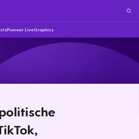
sts
Pioneer Live
Graphics
politische
TikTok,