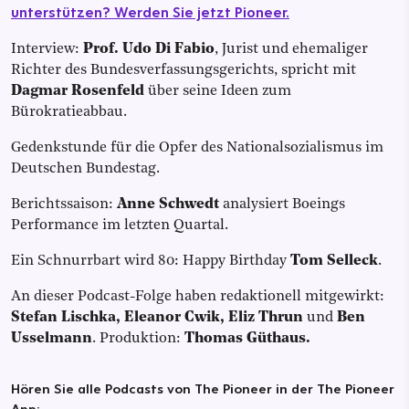
unterstützen? Werden Sie jetzt Pioneer.
Interview:
Prof. Udo Di Fabio
, Jurist und ehemaliger
Richter des Bundesverfassungsgerichts, spricht mit
Dagmar Rosenfeld
über seine Ideen zum
Bürokratieabbau.
Gedenk­stunde für die Opfer des National­sozia­lismus im
Deutschen Bundestag.
Berichtssaison:
Anne Schwedt
analysiert
Boeings
Performance im letzten Quartal.
Ein Schnurrbart wird 80: Happy Birthday
Tom Selleck
.
An dieser Podcast-Folge haben redaktionell mitgewirkt:
Stefan Lischka, Eleanor Cwik, Eliz Thrun
und
Ben
Usselmann
.
Produktion:
Thomas Güthaus.
Hören Sie alle Podcasts von The Pioneer in der The Pioneer
App: