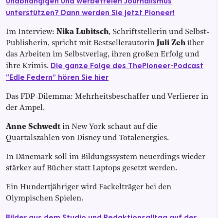
unabhängigen und werbefreien Journalismus
unterstützen? Dann werden Sie jetzt Pioneer!
Im Interview:
Nika Lubitsch
, Schriftstellerin und Selbst-
Publisherin, spricht mit Bestsellerautorin
Juli Zeh
über
das Arbeiten im Selbstverlag, ihren großen Erfolg und
Die ganze Folge des ThePioneer-Podcast
ihre Krimis.
“Edle Federn” hören Sie hier
Das FDP-Dilemma: Mehrheitsbeschaffer und Verlierer in
der Ampel.
Anne Schwedt
in New York schaut auf die
Quartalszahlen von Disney und Totalenergies.
In Dänemark soll im Bildungssystem neuerdings wieder
stärker auf Bücher statt Laptops gesetzt werden.
Ein Hundertjähriger wird Fackelträger bei den
Olympischen Spielen.
Bilder aus dem Studio und Redaktionsalltag auf der