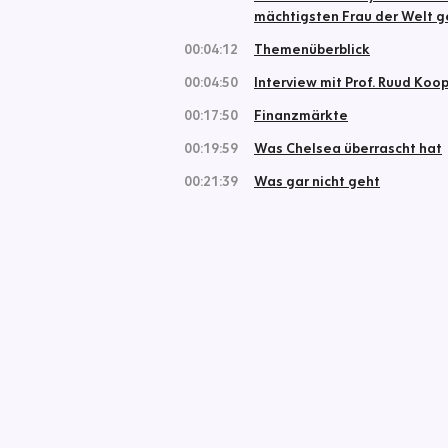
mächtigsten Frau der Welt g
00:04:12
Themenüberblick
00:04:50
Interview mit Prof. Ruud Ko
00:17:50
Finanzmärkte
00:19:59
Was Chelsea überrascht hat
00:21:39
Was gar nicht geht