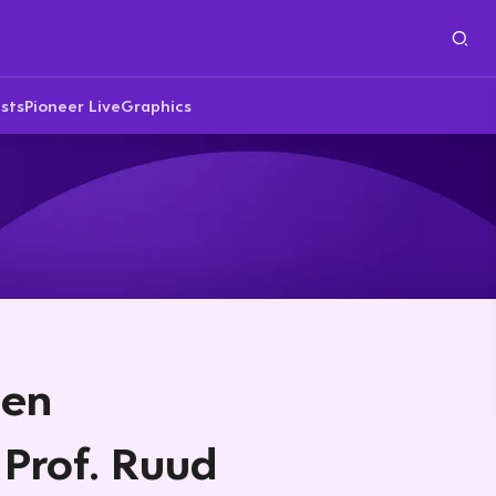
sts
Pioneer Live
Graphics
den
 Prof. Ruud