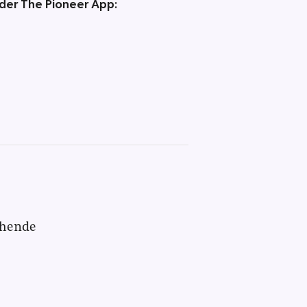
 der The Pioneer App:
chende