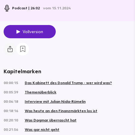
Podcast
26:02
vom 15.11.2024
Vollversion
Kapitelmarken
00:00:15
Das Kabinett des Donald Trump - wer wird was?
00:05:39
Themenüberblick
00:06:18
Interview mit Julian Nida-Rümelin
00:18:16
Was heute an den Finanzmärkten los ist
00:20:10
Was Dagmar überrascht hat
00:21:56
Was gar nicht geht