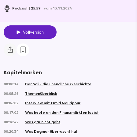
Podcast
25:59
vom 13.11.2024
Vollversion
Kapitelmarken
00:00:14
Der Soli - die unendliche Geschichte
00:05:26
Themenüberblick
00:06:02
Interview mit Omid Nouripour
00:17:02
Was heute an den Finanzmärkten los ist
00:18:42
Was gar nicht geht
00:20:34
Was Dagmar überrascht hat