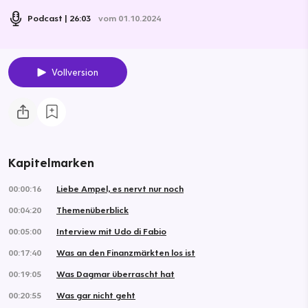
Podcast
26:03
vom 01.10.2024
Vollversion
Kapitelmarken
00:00:16
Liebe Ampel, es nervt nur noch
00:04:20
Themenüberblick
00:05:00
Interview mit Udo di Fabio
00:17:40
Was an den Finanzmärkten los ist
00:19:05
Was Dagmar überrascht hat
00:20:55
Was gar nicht geht