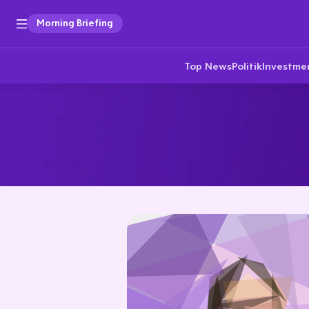
Morning Briefing
Top News
Politik
Investme