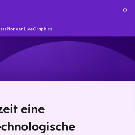
sts
Pioneer Live
Graphics
eit eine
echnologische