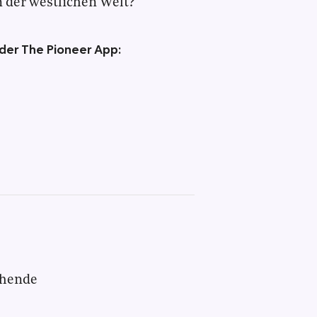
in der westlichen Welt?
 der The Pioneer App:
chende