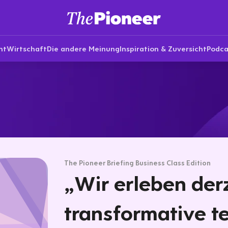
nt
Wirtschaft
Die andere Meinung
Inspiration & Zuversicht
Podca
The Pioneer Briefing Business Class Edition
„Wir erleben derz
transformative t