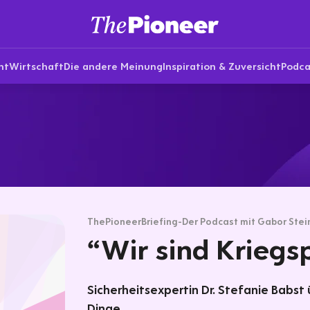
nt
Wirtschaft
Die andere Meinung
Inspiration & Zuversicht
Podca
ThePioneerBriefing-Der Podcast mit Gabor Stei
“Wir sind Kriegs
Sicherheitsexpertin Dr. Stefanie Babst
Dinge