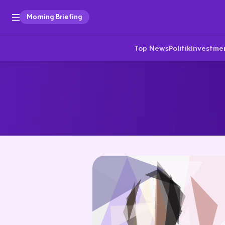
Morning Briefing
Top News
Politik
Investme