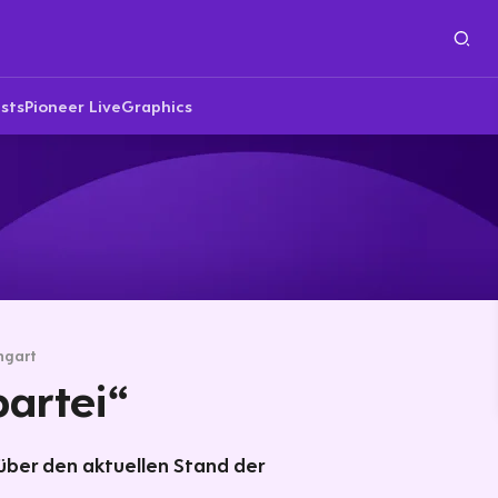
sts
Pioneer Live
Graphics
ngart
partei“
 über den aktuellen Stand der