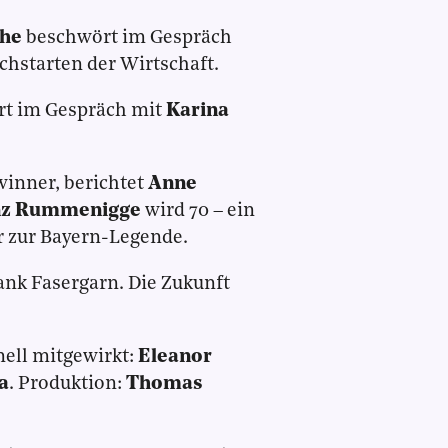
che
beschwört im Gespräch
chstarten der Wirtschaft.
rt im Gespräch mit
Karina
winner, berichtet
Anne
nz Rummenigge
wird 70 – ein
r zur Bayern-Legende.
ank Fasergarn. Die Zukunft
nell mitgewirkt:
Eleanor
a
. Produktion:
Thomas
.