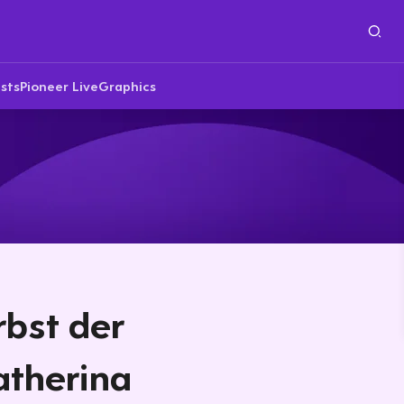
sts
Pioneer Live
Graphics
rbst der
atherina