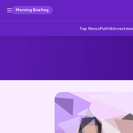
Morning Briefing
Top News
Politik
Investme