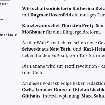
ebiet.
Wirtschaftsministerin Katherina Rei
mit
Dagmar Rosenfeld
ein mutiges Dur
he
Kanzleramtschef Thorsten Frei
plädie
Mößbauer
für eine Bürgergeldreform.
ten los ist
An der Wall Street überraschen neue Ge
Schwedt
aus
New York
. Und:
Karl-Hei
Leben für den Fußball, vom Top-Stürme
Die Banane wird zur Textilrevolution – d
trägt Gelb.
An dieser Podcast-Folge haben redaktio
Cwik, Lennart Roos
und
Stefan Lischk
Güthaus
. Interviewplanung:
Marc Saha