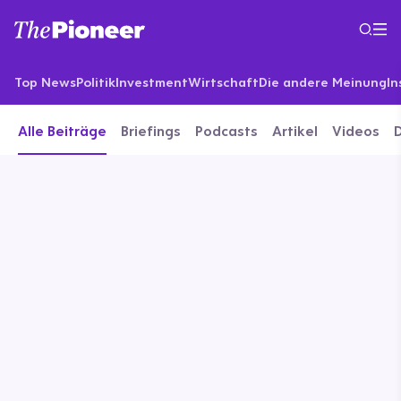
Top News
Politik
Investment
Wirtschaft
Die andere Meinung
In
Alle Beiträge
Briefings
Podcasts
Artikel
Videos