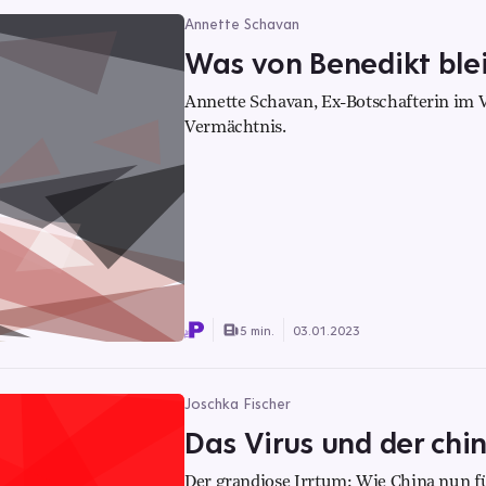
Annette Schavan
Was von Benedikt ble
Annette Schavan, Ex-Botschafterin im V
Vermächtnis.
5 min.
03.01.2023
Joschka Fischer
Das Virus und der chi
Der grandiose Irrtum: Wie China nun f