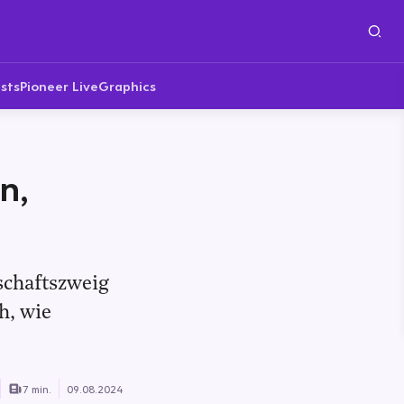
sts
Pioneer Live
Graphics
n,
schaftszweig
h, wie
7 min.
09.08.2024