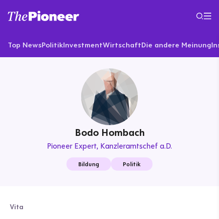
Top News
Politik
Investment
Wirtschaft
Die andere Meinung
In
Bodo Hombach
Pioneer Expert
Kanzleramtschef a.D.
Bildung
Politik
Vita