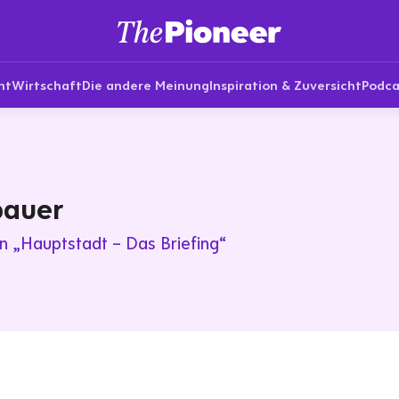
nt
Wirtschaft
Die andere Meinung
Inspiration & Zuversicht
Podca
bauer
in „Hauptstadt – Das Briefing“