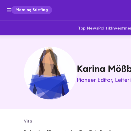
Morning Briefing
Top News
Politik
Investme
Karina Möß
Pioneer Editor
Leiter
Vita