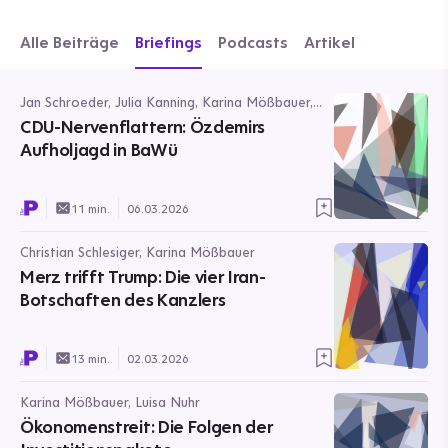
Alle Beiträge
Briefings
Podcasts
Artikel
Jan Schroeder, Julia Kanning, Karina Mößbauer,
Magdalena Thiele, Maximilian Beer
CDU-Nervenflattern: Özdemirs
Aufholjagd in BaWü
11 min.
06.03.2026
Christian Schlesiger, Karina Mößbauer
Merz trifft Trump: Die vier Iran-
Botschaften des Kanzlers
13 min.
02.03.2026
Karina Mößbauer, Luisa Nuhr
Ökonomenstreit: Die Folgen der