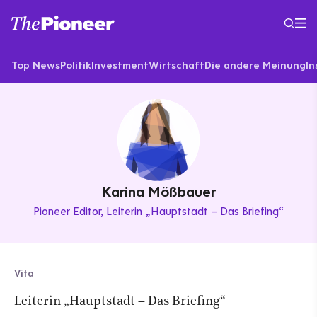
Top News
Politik
Investment
Wirtschaft
Die andere Meinung
In
Karina Mößbauer
Pioneer Editor
Leiterin „Hauptstadt – Das Briefing“
Vita
Leiterin „Hauptstadt – Das Briefing“