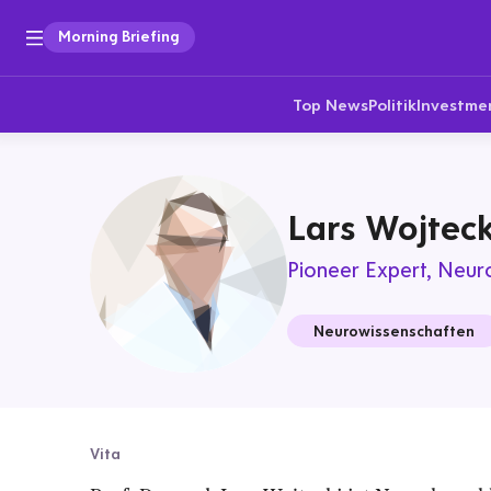
Morning Briefing
Top News
Politik
Investme
Lars Wojteck
Pioneer Expert
Neur
Neurowissenschaften
Vita