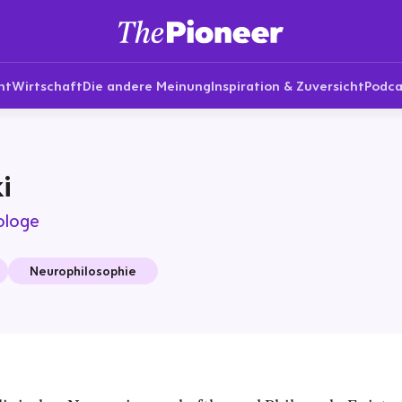
nt
Wirtschaft
Die andere Meinung
Inspiration & Zuversicht
Podca
i
ologe
Neurophilosophie