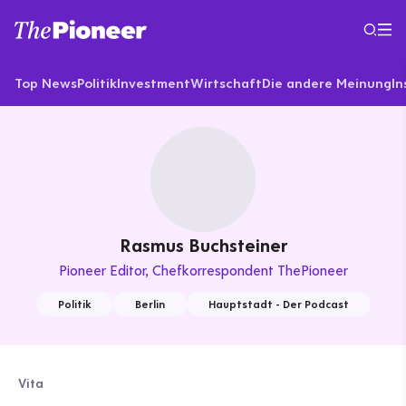
Top News
Politik
Investment
Wirtschaft
Die andere Meinung
In
Rasmus Buchsteiner
Pioneer Editor
Chefkorrespondent ThePioneer
Politik
Berlin
Hauptstadt - Der Podcast
Vita