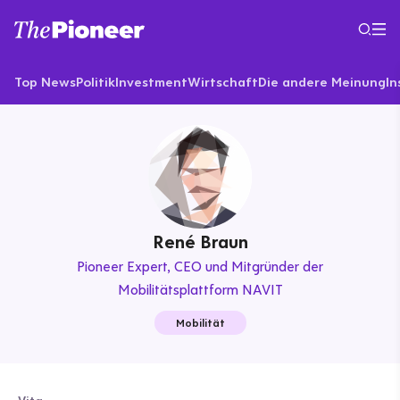
Top News
Politik
Investment
Wirtschaft
Die andere Meinung
In
René Braun
Pioneer Expert
CEO und Mitgründer der
Mobilitätsplattform NAVIT
Mobilität